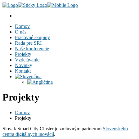
Domov
O nás
Pracovné skupiny
Rada pre SRI
Naše konferencie
Projekty
Vzdelávanie
Novinky
Kontakt
Projekty
Domov
Projekty
Slovak Smart City Cluster je zmluvným partnerom
Slovenského
centra digitálnych inovácií
.