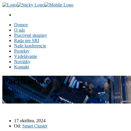
Domov
O nás
Pracovné skupiny
Rada pre SRI
Naše konferencie
Projekty
Vzdelávanie
Novinky
Kontakt
Partizánske
Domov
Partizánske
17 októbra, 2024
Od:
Smart Cluster