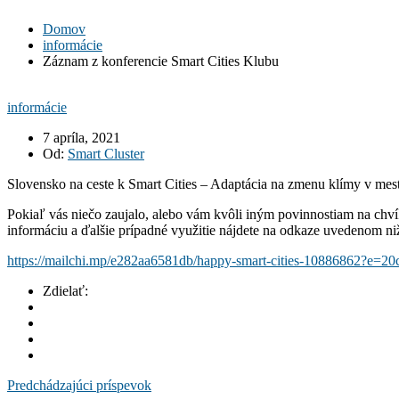
Domov
informácie
Záznam z konferencie Smart Cities Klubu
informácie
7 apríla, 2021
Od:
Smart Cluster
Slovensko na ceste k Smart Cities – Adaptácia na zmenu klímy v mest
Pokiaľ vás niečo zaujalo, alebo vám kvôli iným povinnostiam na chv
informáciu a ďalšie prípadné využitie nájdete na odkaze uvedenom ni
https://mailchi.mp/e282aa6581db/happy-smart-cities-10886862?e=20
Zdielať:
Predchádzajúci príspevok