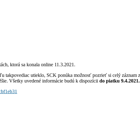
ách, ktorá sa konala online 11.3.2021.
íľu takpovediac utieklo, SCK ponúka možnosť pozrieť si celý záznam z
žšie. Všetky uvedené informácie budú k dispozícii
do piatku 9.4.2021.
cbf1eb31