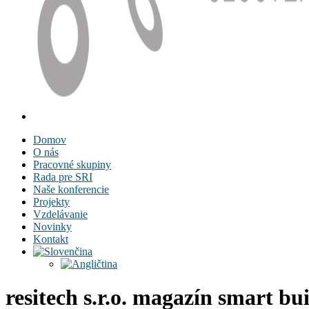
Domov
O nás
Pracovné skupiny
Rada pre SRI
Naše konferencie
Projekty
Vzdelávanie
Novinky
Kontakt
resitech s.r.o. magazín smart bui