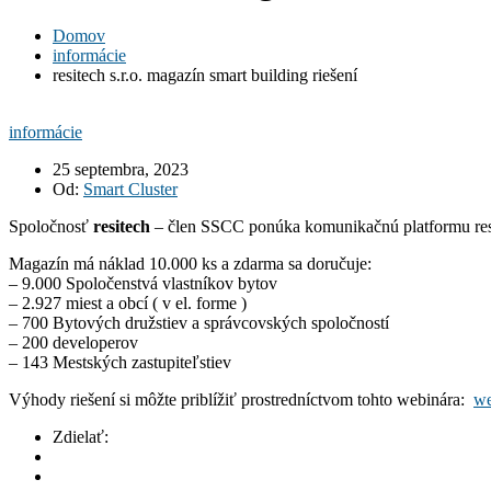
Domov
informácie
resitech s.r.o. magazín smart building riešení
informácie
25 septembra, 2023
Od:
Smart Cluster
Spoločnosť
resitech
– člen SSCC ponúka komunikačnú platformu resite
Magazín má náklad 10.000 ks a zdarma sa doručuje:
– 9.000 Spoločenstvá vlastníkov bytov
– 2.927 miest a obcí ( v el. forme )
– 700 Bytových družstiev a správcovských spoločností
– 200 developerov
– 143 Mestských zastupiteľstiev
Výhody riešení si môžte priblížiť prostredníctvom tohto webinára:
we
Zdielať: